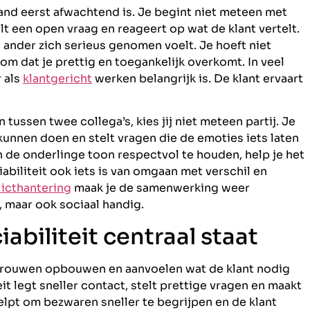
and eerst afwachtend is. Je begint niet meteen met
lt een open vraag en reageert op wat de klant vertelt.
ander zich serieus genomen voelt. Je hoeft niet
m dat je prettig en toegankelijk overkomt. In veel
r als
klantgericht
werken belangrijk is. De klant ervaart
tussen twee collega’s, kies jij niet meteen partij. Je
kunnen doen en stelt vragen die de emoties iets laten
n de onderlinge toon respectvol te houden, help je het
abiliteit ook iets is van omgaan met verschil en
licthantering
maak je de samenwerking weer
, maar ook sociaal handig.
abiliteit centraal staat
rtrouwen opbouwen en aanvoelen wat de klant nodig
it legt sneller contact, stelt prettige vragen en maakt
elpt om bezwaren sneller te begrijpen en de klant