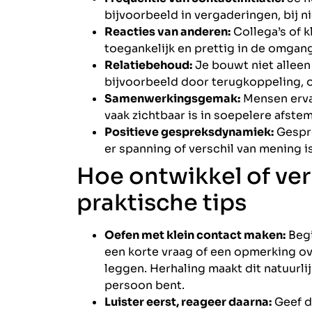
bijvoorbeeld in vergaderingen, bij 
Reacties van anderen:
Collega’s of k
toegankelijk en prettig in de omgan
Relatiebehoud:
Je bouwt niet alleen
bijvoorbeeld door terugkoppeling, o
Samenwerkingsgemak:
Mensen erva
vaak zichtbaar is in soepelere afste
Positieve gespreksdynamiek:
Gespre
er spanning of verschil van mening is
Hoe ontwikkel of verb
praktische tips
Oefen met klein contact maken:
Begi
een korte vraag of een opmerking ove
leggen. Herhaling maakt dit natuurlij
persoon bent.
Luister eerst, reageer daarna:
Geef de