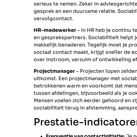
serieus te nemen. Zeker in adviesgerichte
gesprek en een duurzame relatie. Sociabil
vervolgcontact.
HR-medewerker
– In HR heb je continu 
en gesprekspartners. Sociabiliteit helpt 
makkelijk benaderen. Tegelijk moet je pr
sociaal contact maakt, krijgt sneller de 
over instroom, verzuim of ontwikkeling ef
Projectmanager
– Projecten lopen zelde
uitkomst. Een projectmanager met sociabi
betrokkenen warm en voorkomt dat mensen
tussen afdelingen, bijvoorbeeld als je oo
Mensen voelen zich eerder gehoord en zij
sociabiliteit terug in afstemming, aansp
Prestatie-indicatoren
Frequentie van contactinitiatie:
Je ne