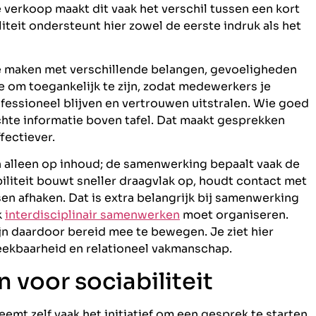
 verkoop maakt dit vaak het verschil tussen een kort
iteit ondersteunt hier zowel de eerste indruk als het
te maken met verschillende belangen, gevoeligheden
je om toegankelijk te zijn, zodat medewerkers je
ofessioneel blijven en vertrouwen uitstralen. Wie goed
echte informatie boven tafel. Dat maakt gesprekken
fectiever.
n alleen op inhoud; de samenwerking bepaalt vaak de
liteit bouwt sneller draagvlak op, houdt contact met
 afhaken. Dat is extra belangrijk bij samenwerking
k
interdisciplinair samenwerken
moet organiseren.
n daardoor bereid mee te bewegen. Je ziet hier
reekbaarheid en relationeel vakmanschap.
 voor sociabiliteit
emt zelf vaak het initiatief om een gesprek te starten,