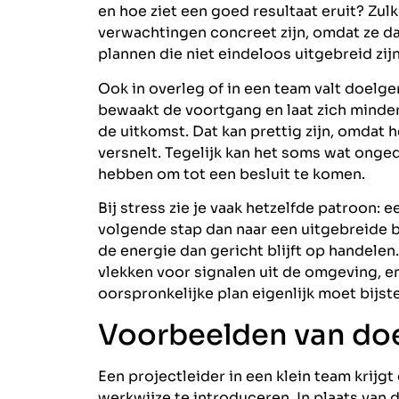
en hoe ziet een goed resultaat eruit? Zul
verwachtingen concreet zijn, omdat ze d
plannen die niet eindeloos uitgebreid zij
Ook in overleg of in een team valt doelg
bewaakt de voortgang en laat zich minder
de uitkomst. Dat kan prettig zijn, omdat
versnelt. Tegelijk kan het soms wat ong
hebben om tot een besluit te komen.
Bij stress zie je vaak hetzelfde patroon:
volgende stap dan naar een uitgebreide b
de energie dan gericht blijft op handelen
vlekken voor signalen uit de omgeving, e
oorspronkelijke plan eigenlijk moet bijste
Voorbeelden van doel
Een projectleider in een klein team krij
werkwijze te introduceren. In plaats van d