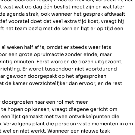
rst vast wat op dag één beslist moet zijn en wat later
j de agenda strak, ook wanneer het gesprek afdwaalt
ief voorstel doet dat veel extra tijd kost, vraagt hij
t het team bezig met de kern en ligt er op tijd een
l weken half af is, omdat er steeds weer iets
oor een grote opruimactie zonder einde, maar
twintig minuten. Eerst worden de dozen uitgezocht,
inrichting. Er wordt tussendoor niet voortdurend
maar gewoon doorgepakt op het afgesproken
t de kamer overzichtelijker dan ervoor, en de rest
ar doorgroeien naar een rol met meer
en te hopen op kansen, vraagt diegene gericht om
 een lijst gemaakt met twee ontwikkelpunten die
ap. Vervolgens plant die persoon vaste momenten in om
 wel en niet werkt. Wanneer een nieuwe taak