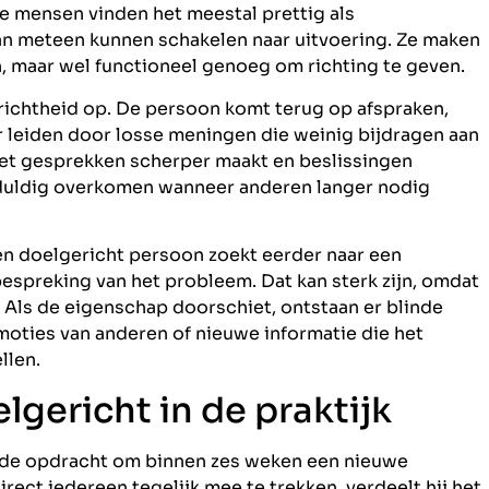
ke mensen vinden het meestal prettig als
an meteen kunnen schakelen naar uitvoering. Ze maken
n, maar wel functioneel genoeg om richting te geven.
erichtheid op. De persoon komt terug op afspraken,
 leiden door losse meningen die weinig bijdragen aan
 het gesprekken scherper maakt en beslissingen
eduldig overkomen wanneer anderen langer nodig
 een doelgericht persoon zoekt eerder naar een
espreking van het probleem. Dat kan sterk zijn, omdat
. Als de eigenschap doorschiet, ontstaan er blinde
moties van anderen of nieuwe informatie die het
llen.
gericht in de praktijk
gt de opdracht om binnen zes weken een nieuwe
irect iedereen tegelijk mee te trekken, verdeelt hij het