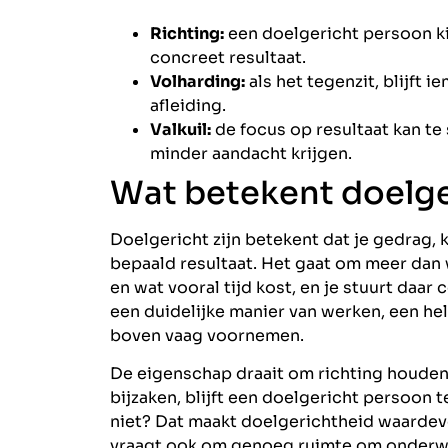
Richting:
een doelgericht persoon ki
concreet resultaat.
Volharding:
als het tegenzit, blijft 
afleiding.
Valkuil:
de focus op resultaat kan te 
minder aandacht krijgen.
Wat betekent doelge
Doelgericht zijn betekent dat je gedrag,
bepaald resultaat. Het gaat om meer dan 
en wat vooral tijd kost, en je stuurt daar 
een duidelijke manier van werken, een h
boven vaag voornemen.
De eigenschap draait om richting houden
bijzaken, blijft een doelgericht persoon t
niet? Dat maakt doelgerichtheid waardevo
vraagt ook om genoeg ruimte om onderweg