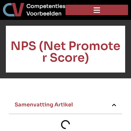
NPS (Net Promote
r Score)
Samenvatting Artikel