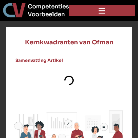
Kernkwadranten van Ofman
Samenvatting Artikel