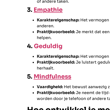
of andere taken.
3.
Empathie
Karaktereigenschap:
Het vermogen o
anderen.
Praktijkvoorbeeld:
Je merkt dat een 
helpen.
4.
Geduldig
Karaktereigenschap:
Het vermogen o
Praktijkvoorbeeld:
Je luistert gedul
herhaalt.
5.
Mindfulness
Vaardigheid:
Het bewust aanwezig zi
Praktijkvoorbeeld:
Je neemt de tijd 
worden door je telefoon of andere t
Hoe ontwikkel je m