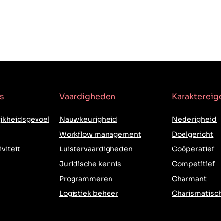
s
Vaardigheden
Karakterei
jkheidsgevoel
Nauwkeurigheid
Nederigheid
Workflow management
Doelgericht
iviteit
Luistervaardigheden
Coöperatief
Juridische kennis
Competitief
Programmeren
Charmant
Logistiek beheer
Charismatisc