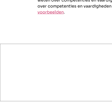
weten over competenties en vaardig
over competenties en vaardighede
voorbeelden
.