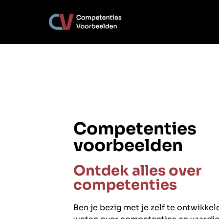
Competenties
voorbeelden
Ontdek alles over
competenties
Ben je bezig met je zelf te ontwikkel