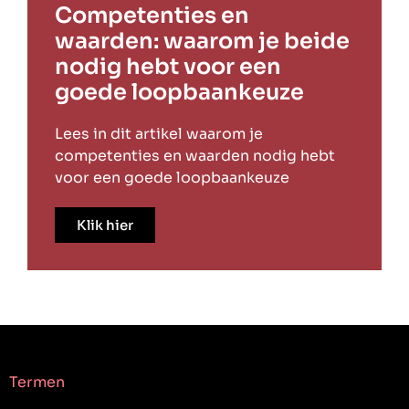
Competenties en
waarden: waarom je beide
nodig hebt voor een
goede loopbaankeuze
Lees in dit artikel waarom je
competenties en waarden nodig hebt
voor een goede loopbaankeuze
Klik hier
Termen