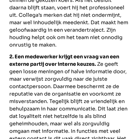
binnen de gekozen koers. Als het besluit
daarna blijft staan, voert hij het professioneel
uit. Collega’s merken dat hij niet ondermijnt,
maar wel inhoudelijk meedenkt. Dat maakt hem
geloofwaardig in een verandertraject. Zijn
houding helpt ook om het team niet onnodig
onrustig te maken.
2. Een medewerker krijgt een vraag van een
externe partij over interne keuzes.
Ze geeft
geen losse meningen of halve informatie door,
maar verwijst zorgvuldig naar de juiste
contactpersoon. Daarmee beschermt ze de
reputatie van de organisatie en voorkomt ze
misverstanden. Tegelijk blijft ze vriendelijk en
behulpzaam in haar communicatie. Dit laat zien
dat loyaliteit niet hetzelfde is als blind
geheimhouden, maar wel als zorgvuldig
omgaan met informatie. In functies met veel
extern contact is dit vaak direct zichtbaar. Het