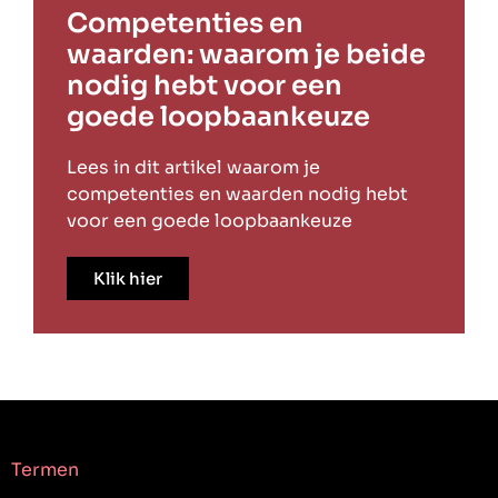
Competenties en
waarden: waarom je beide
nodig hebt voor een
goede loopbaankeuze
Lees in dit artikel waarom je
competenties en waarden nodig hebt
voor een goede loopbaankeuze
Klik hier
Termen