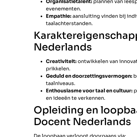
Organisatietalent:
plannen van leespr
evenementen.
Empathie:
aansluiting vinden bij ind
taalachterstanden.
Karaktereigenschap
Nederlands
Creativiteit:
ontwikkelen van innovat
prikkelen.
Geduld en doorzettingsvermogen:
b
taalniveaus.
Enthousiasme voor taal en cultuur:
p
en ideeën te verkennen.
Opleiding en loopba
Docent Nederlands
De loopbaan verloopt doorgaans via: