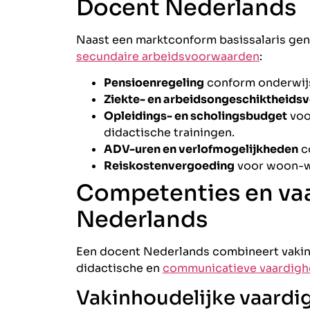
Docent Nederlands
Naast een marktconform basissalaris geni
secundaire arbeidsvoorwaarden
:
Pensioenregeling
conform onderwijs
Ziekte- en arbeidsongeschiktheidsv
Opleidings- en scholingsbudget
voor
didactische trainingen.
ADV-uren en verlofmogelijkheden
c
Reiskostenvergoeding
voor woon-w
Competenties en va
Nederlands
Een docent Nederlands combineert vakinho
didactische en
communicatieve vaardig
Vakinhoudelijke vaard