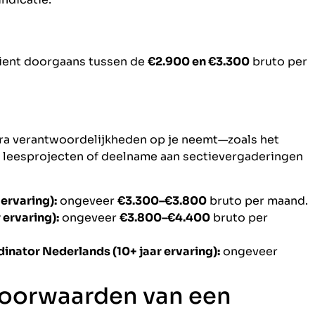
ient doorgaans tussen de
€2.900 en €3.300
bruto per
ra verantwoordelijkheden op je neemt—zoals het
an leesprojecten of deelname aan sectievergaderingen
ervaring):
ongeveer
€3.300–€3.800
bruto per maand.
 ervaring):
ongeveer
€3.800–€4.400
bruto per
nator Nederlands (10+ jaar ervaring):
ongeveer
voorwaarden van een