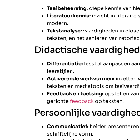
Taalbeheersing:
diepe kennis van Ned
Literatuurkennis:
inzicht in literaire
modern.
Tekstanalyse:
vaardigheden in close r
teksten, en het aanleren van retoris
Didactische vaardighe
Differentiatie:
lesstof aanpassen aan
leerstijlen.
Activerende werkvormen:
inzetten 
teksten en mediatools om taalvaardi
Feedback en toetsing:
opstellen van 
gerichte
feedback
op teksten.
Persoonlijke vaardighe
Communicatief:
helder presenteren 
schriftelijke vorm.