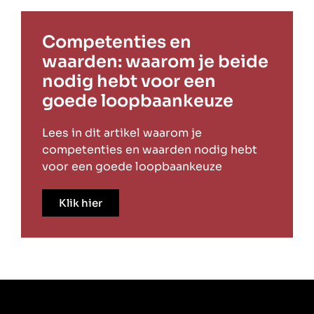
Competenties en
waarden: waarom je beide
nodig hebt voor een
goede loopbaankeuze
Lees in dit artikel waarom je
competenties en waarden nodig hebt
voor een goede loopbaankeuze
Klik hier