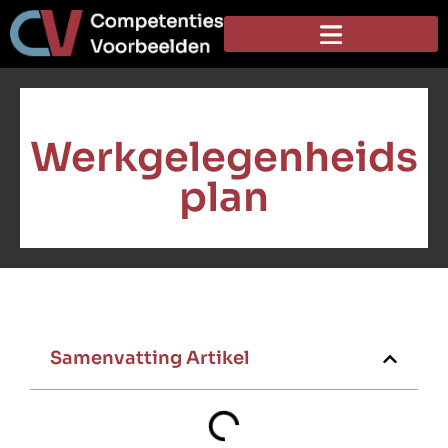
Werkgelegenheids
plan
Samenvatting Artikel