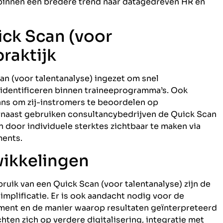
 binnen een bredere trend naar datagedreven HR en
ck Scan (voor
praktijk
an (voor talentanalyse) ingezet om snel
identificeren binnen traineeprogramma’s. Ook
ans om zij-instromers te beoordelen op
rnaast gebruiken consultancybedrijven de Quick Scan
door individuele sterktes zichtbaar te maken via
ments.
wikkelingen
uik van een Quick Scan (voor talentanalyse) zijn de
mplificatie. Er is ook aandacht nodig voor de
ument en de manier waarop resultaten geïnterpreteerd
ten zich op verdere digitalisering, integratie met