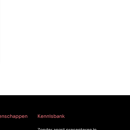
genschappen
Kennisbank
Zonder angst presenteren in