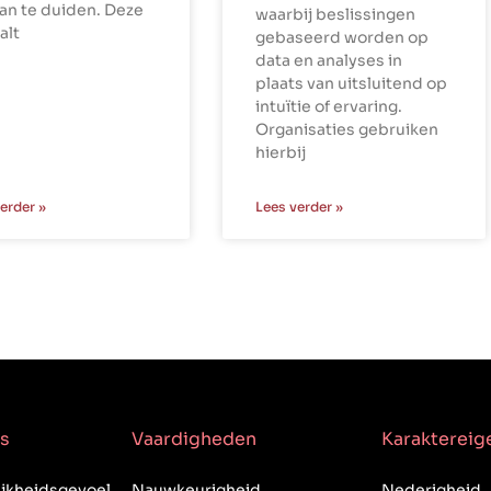
aan te duiden. Deze
waarbij beslissingen
alt
gebaseerd worden op
data en analyses in
plaats van uitsluitend op
intuïtie of ervaring.
Organisaties gebruiken
hierbij
erder »
Lees verder »
s
Vaardigheden
Karakterei
jkheidsgevoel
Nauwkeurigheid
Nederigheid