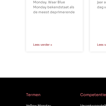
Monday. Waar Blue
jaar 
Monday bekendstaat als
dag v
de meest deprimerende
Lees verder »
Lees v
Termen
Competentie
Yellow Monday
Verantwoordeli