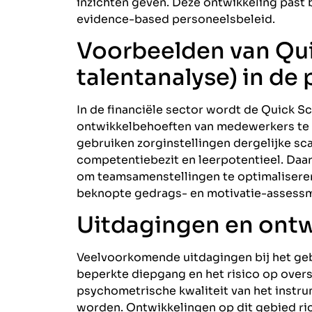
inzichten geven. Deze ontwikkeling past
evidence-based personeelsbeleid.
Voorbeelden van Qui
talentanalyse) in de 
In de financiële sector wordt de Quick Sc
ontwikkelbehoeften van medewerkers te 
gebruiken zorginstellingen dergelijke sc
competentiebezit en leerpotentieel. Daa
om teamsamenstellingen te optimaliseren 
beknopte gedrags- en motivatie-assess
Uitdagingen en ont
Veelvoorkomende uitdagingen bij het gebr
beperkte diepgang en het risico op oversi
psychometrische kwaliteit van het instr
worden. Ontwikkelingen op dit gebied rich