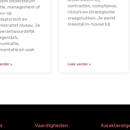
stent ondersteunt
contracten, compliance,
ctie, management of
risico’s en strategische
uur op
vraagstukken. Je werkt
isatorisch en
meestal in-house bij
istratief niveau. Je
verantwoordelijk
agenda’s,
unicatie,
mentatie en vaak
erder »
Lees verder »
s
Vaardigheden
Karakterei