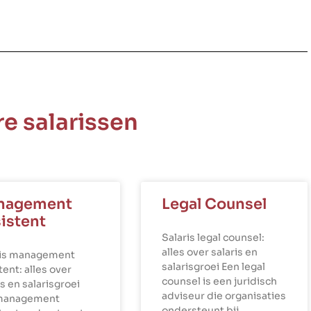
e salarissen
nagement
Legal Counsel
istent
Salaris legal counsel:
alles over salaris en
ris management
salarisgroei Een legal
tent: alles over
counsel is een juridisch
is en salarisgroei
adviseur die organisaties
management
ondersteunt bij