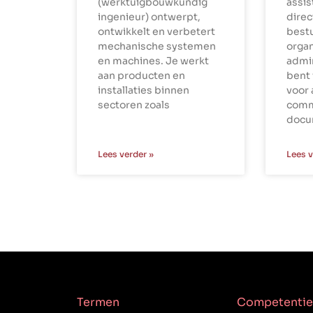
(werktuigbouwkundig
assi
ingenieur) ontwerpt,
dire
ontwikkelt en verbetert
best
mechanische systemen
organ
en machines. Je werkt
admin
aan producten en
bent 
installaties binnen
voor 
sectoren zoals
comm
docu
Lees verder »
Lees v
Termen
Competentie