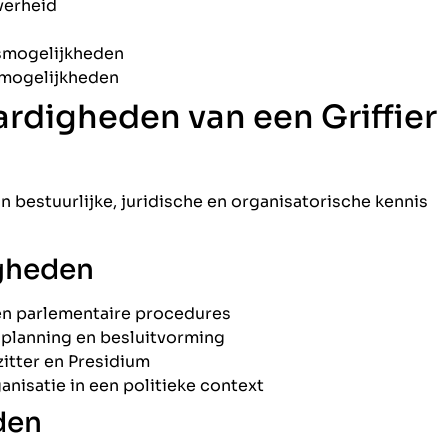
verheid
gsmogelijkheden
kmogelijkheden
rdigheden van een Griffier
in bestuurlijke, juridische en organisatorische kennis
igheden
en parlementaire procedures
aplanning en besluitvorming
itter en Presidium
nisatie in een politieke context
den