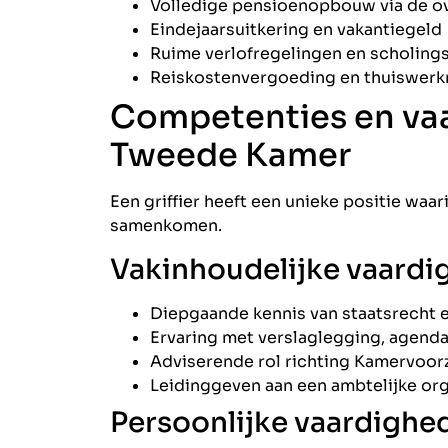
Volledige pensioenopbouw via de o
Eindejaarsuitkering en vakantiegeld
Ruime verlofregelingen en scholin
Reiskostenvergoeding en thuiswer
Competenties en vaa
Tweede Kamer
Een griffier heeft een unieke positie waar
samenkomen.
Vakinhoudelijke vaard
Diepgaande kennis van staatsrecht 
Ervaring met verslaglegging, agend
Adviserende rol richting Kamervoorz
Leidinggeven aan een ambtelijke orga
Persoonlijke vaardighe