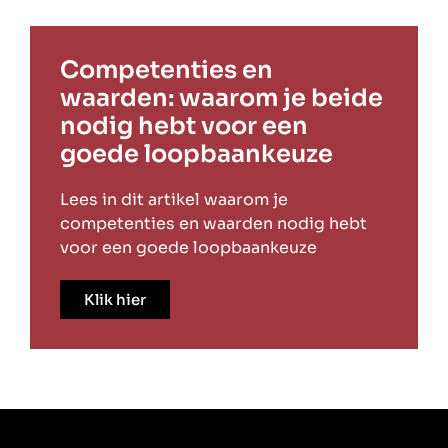
Competenties en
waarden: waarom je beide
nodig hebt voor een
goede loopbaankeuze
Lees in dit artikel waarom je
competenties en waarden nodig hebt
voor een goede loopbaankeuze
Klik hier