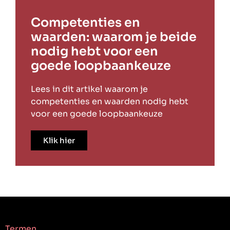
Competenties en
waarden: waarom je beide
nodig hebt voor een
goede loopbaankeuze
Lees in dit artikel waarom je
competenties en waarden nodig hebt
voor een goede loopbaankeuze
Klik hier
Termen