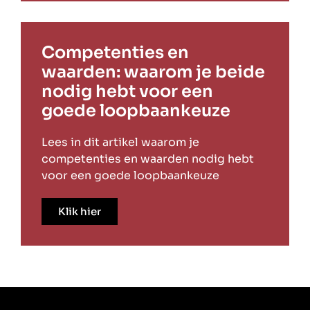
Competenties en
waarden: waarom je beide
nodig hebt voor een
goede loopbaankeuze
Lees in dit artikel waarom je
competenties en waarden nodig hebt
voor een goede loopbaankeuze
Klik hier