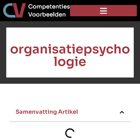
organisatiepsycho
logie
Samenvatting Artikel