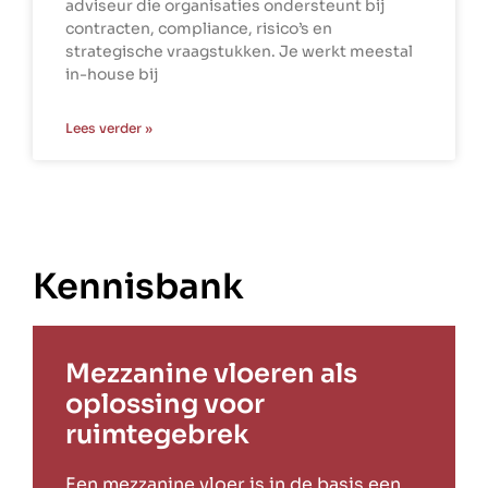
adviseur die organisaties ondersteunt bij
contracten, compliance, risico’s en
strategische vraagstukken. Je werkt meestal
in-house bij
Lees verder »
Kennisbank
Mezzanine vloeren als
oplossing voor
ruimtegebrek
Een mezzanine vloer is in de basis een