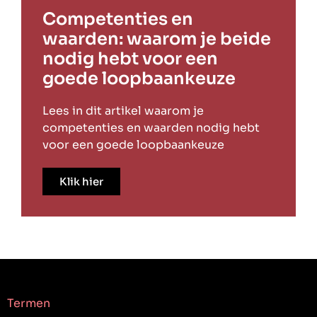
Competenties en
waarden: waarom je beide
nodig hebt voor een
goede loopbaankeuze
Lees in dit artikel waarom je
competenties en waarden nodig hebt
voor een goede loopbaankeuze
Klik hier
Termen