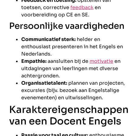
Feedback en toetsing:
opstellen van
toetsen, corrective
feedback
en
voorbereiding op CE en SE.
Persoonlijke vaardigheden
Communicatief sterk:
helder en
enthousiast presenteren in het Engels en
Nederlands.
Empathie:
aansluiten bij de
motivatie
en
uitdagingen van leerlingen met diverse
achtergronden.
Organisatietalent:
plannen van projecten,
excursies (bijv. bezoek aan Engelstalige
evenementen) en uitwisselingen.
Karaktereigenschappen
van een Docent Engels
Passie voor taal en cultuur:
enthousiasme