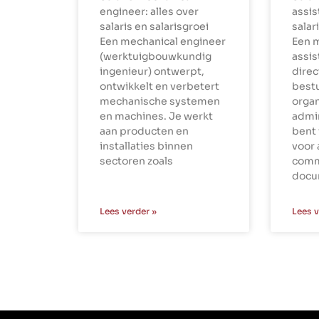
engineer: alles over
assis
salaris en salarisgroei
salar
Een mechanical engineer
Een 
(werktuigbouwkundig
assi
ingenieur) ontwerpt,
dire
ontwikkelt en verbetert
best
mechanische systemen
organ
en machines. Je werkt
admin
aan producten en
bent 
installaties binnen
voor 
sectoren zoals
comm
docu
Lees verder »
Lees v