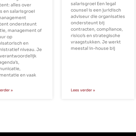
salarisgroei Een legal
tent: alles over
counsel is een juridisch
is en salarisgroei
adviseur die organisaties
management
ondersteunt bij
stent ondersteunt
contracten, compliance,
ctie, management of
risico’s en strategische
uur op
vraagstukken. Je werkt
isatorisch en
meestal in-house bij
istratief niveau. Je
verantwoordelijk
agenda’s,
unicatie,
mentatie en vaak
erder »
Lees verder »