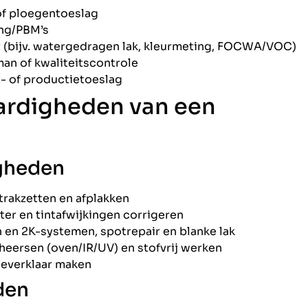
of ploegentoeslag
ng/PBM’s
t (bijv. watergedragen lak, kleurmeting, FOCWA/VOC)
n of kwaliteitscontrole
- of productietoeslag
ardigheden van een
igheden
trakzetten en afplakken
r en tintafwijkingen corrigeren
en 2K-systemen, spotrepair en blanke lak
eersen (oven/IR/UV) en stofvrij werken
fleverklaar maken
den