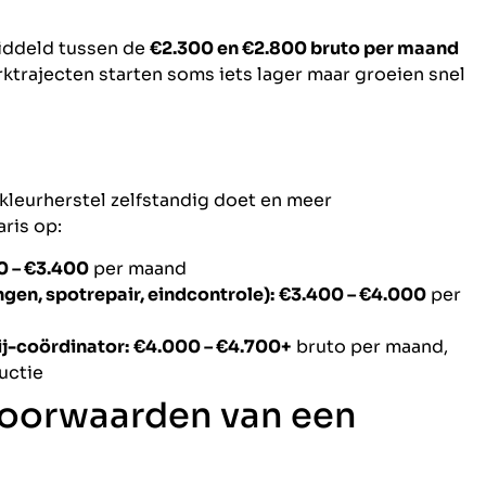
iddeld tussen de
€2.300 en €2.800 bruto per maand
ktrajecten starten soms iets lager maar groeien snel
kleurherstel zelfstandig doet en meer
aris op:
0 – €3.400
per maand
ngen, spotrepair, eindcontrole):
€3.400 – €4.000
per
j-coördinator:
€4.000 – €4.700+
bruto per maand,
uctie
voorwaarden van een