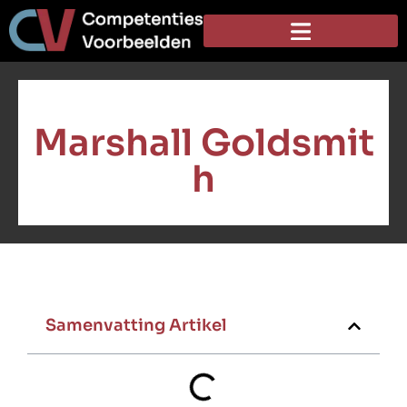
Marshall Goldsmit
h
Samenvatting Artikel