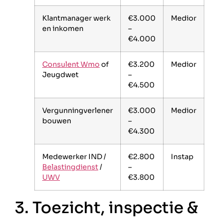
Klantmanager werk
€3.000
Medior
en inkomen
–
€4.000
Consulent Wmo
of
€3.200
Medior
Jeugdwet
–
€4.500
Vergunningverlener
€3.000
Medior
bouwen
–
€4.300
Medewerker IND /
€2.800
Instap
Belastingdienst
/
–
UWV
€3.800
3. Toezicht, inspectie &