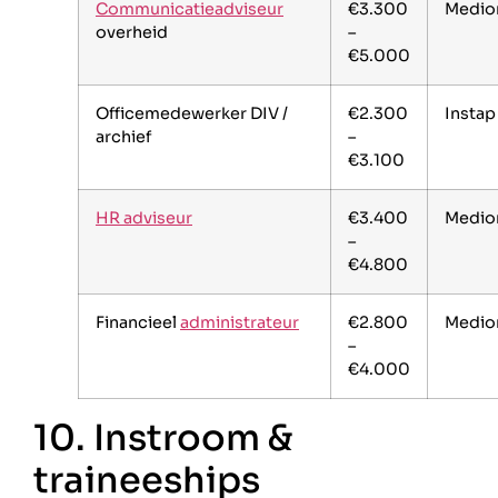
Communicatieadviseur
€3.300
Medio
overheid
–
€5.000
Officemedewerker DIV /
€2.300
Instap
archief
–
€3.100
HR adviseur
€3.400
Medio
–
€4.800
Financieel
administrateur
€2.800
Medio
–
€4.000
10. Instroom &
traineeships