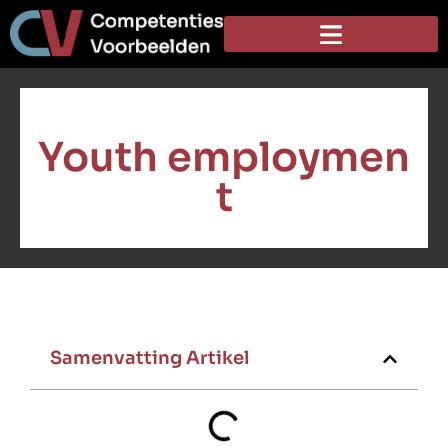
Youth employmen
t
Samenvatting Artikel