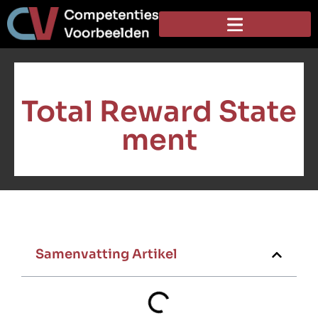
Total Reward State
ment
Samenvatting Artikel