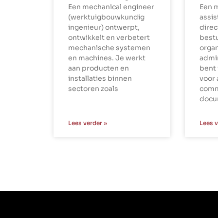
Een mechanical engineer
Een 
(werktuigbouwkundig
assi
ingenieur) ontwerpt,
dire
ontwikkelt en verbetert
best
mechanische systemen
organ
en machines. Je werkt
admin
aan producten en
bent 
installaties binnen
voor 
sectoren zoals
comm
docu
Lees verder »
Lees v