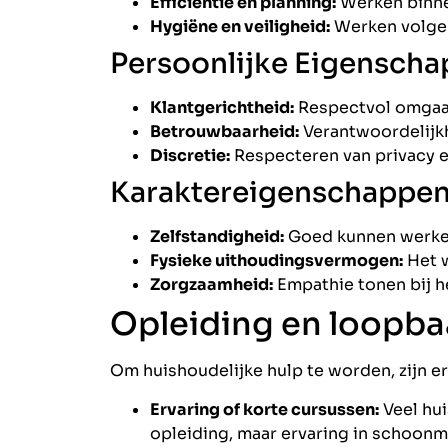
Efficiëntie en planning:
Werken binnen
Hygiëne en veiligheid:
Werken volgen
Persoonlijke Eigensch
Klantgerichtheid:
Respectvol omgaan
Betrouwbaarheid:
Verantwoordelijkh
Discretie:
Respecteren van privacy e
Karaktereigenschappe
Zelfstandigheid:
Goed kunnen werken
Fysieke uithoudingsvermogen:
Het w
Zorgzaamheid:
Empathie tonen bij h
Opleiding en loopb
Om huishoudelijke hulp te worden, zijn er
Ervaring of korte cursussen:
Veel hu
opleiding, maar ervaring in schoonma