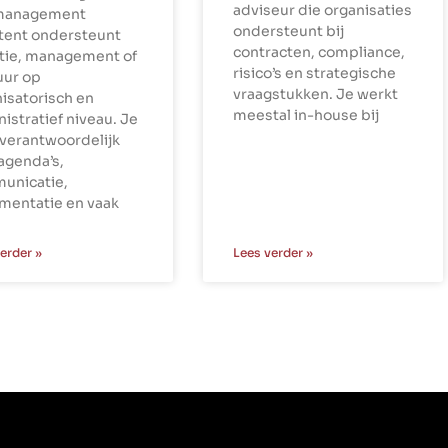
adviseur die organisaties
management
ondersteunt bij
stent ondersteunt
contracten, compliance,
ctie, management of
risico’s en strategische
uur op
vraagstukken. Je werkt
isatorisch en
meestal in-house bij
istratief niveau. Je
verantwoordelijk
agenda’s,
unicatie,
mentatie en vaak
erder »
Lees verder »