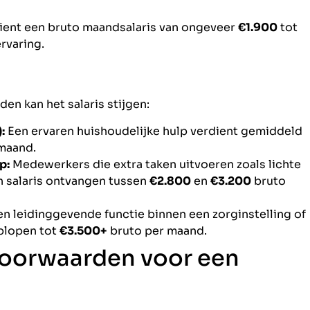
ient een bruto maandsalaris van ongeveer
€1.900
tot
ervaring.
en kan het salaris stijgen:
:
Een ervaren huishoudelijke hulp verdient gemiddeld
maand.
p:
Medewerkers die extra taken uitvoeren zoals lichte
n salaris ontvangen tussen
€2.800
en
€3.200
bruto
en leidinggevende functie binnen een zorginstelling of
oplopen tot
€3.500+
bruto per maand.
voorwaarden voor een