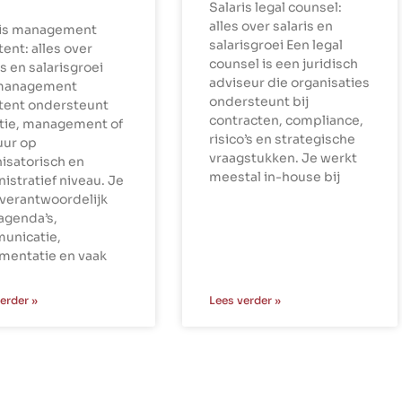
Salaris legal counsel:
alles over salaris en
ris management
salarisgroei Een legal
tent: alles over
counsel is een juridisch
is en salarisgroei
adviseur die organisaties
management
ondersteunt bij
stent ondersteunt
contracten, compliance,
ctie, management of
risico’s en strategische
uur op
vraagstukken. Je werkt
isatorisch en
meestal in-house bij
istratief niveau. Je
verantwoordelijk
agenda’s,
unicatie,
mentatie en vaak
erder »
Lees verder »