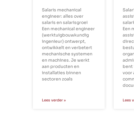
Salaris mechanical
Sala
engineer: alles over
assis
salaris en salarisgroei
salar
Een mechanical engineer
Een 
(werktuigbouwkundig
assi
ingenieur) ontwerpt,
dire
ontwikkelt en verbetert
best
mechanische systemen
organ
en machines. Je werkt
admin
aan producten en
bent 
installaties binnen
voor 
sectoren zoals
comm
docu
Lees verder »
Lees v