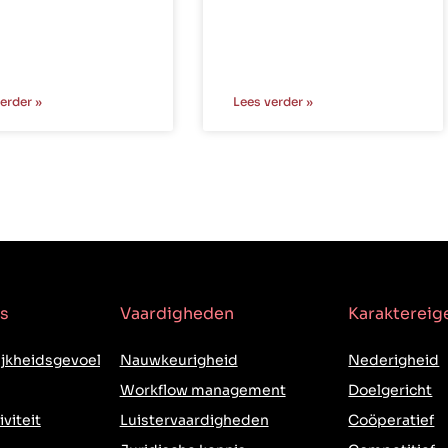
erder »
Lees verder »
s
Vaardigheden
Karakterei
jkheidsgevoel
Nauwkeurigheid
Nederigheid
Workflow management
Doelgericht
iviteit
Luistervaardigheden
Coöperatief