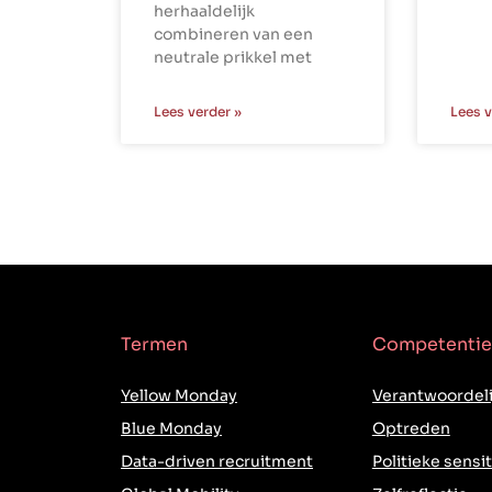
herhaaldelijk
combineren van een
neutrale prikkel met
Lees verder »
Lees v
Termen
Competentie
Yellow Monday
Verantwoordeli
Blue Monday
Optreden
Data-driven recruitment
Politieke sensit