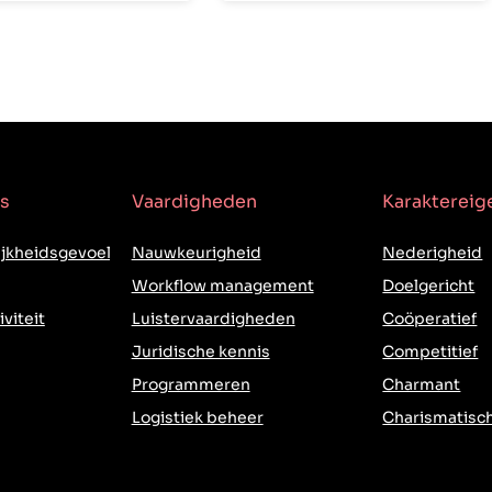
s
Vaardigheden
Karakterei
jkheidsgevoel
Nauwkeurigheid
Nederigheid
Workflow management
Doelgericht
iviteit
Luistervaardigheden
Coöperatief
Juridische kennis
Competitief
Programmeren
Charmant
Logistiek beheer
Charismatisc