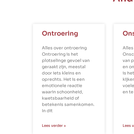
Ontroering
On
Alles over ontroering
Alles
Ontroering is het
Onsch
plotselinge gevoel van
van 
geraakt zijn, meestal
en o
door iets kleins en
is h
oprechts. Het is een
kijke
emotionele reactie
voele
waarin schoonheid,
en te
kwetsbaarheid of
betekenis samenkomen.
In dit
Lees verder »
Lees v