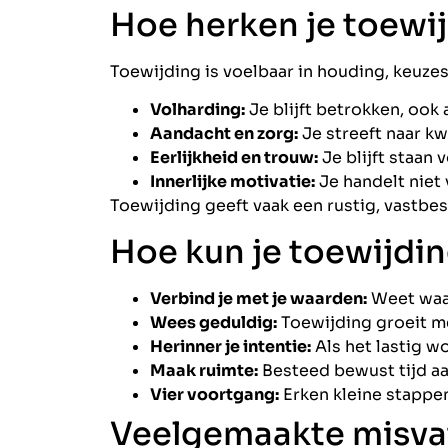
Hoe herken je toewi
Toewijding is voelbaar in houding, keuz
Volharding:
Je blijft betrokken, ook a
Aandacht en zorg:
Je streeft naar kw
Eerlijkheid en trouw:
Je blijft staan 
Innerlijke motivatie:
Je handelt niet
Toewijding geeft vaak een rustig, vastbes
Hoe kun je toewijdin
Verbind je met je waarden:
Weet waar
Wees geduldig:
Toewijding groeit me
Herinner je intentie:
Als het lastig wo
Maak ruimte:
Besteed bewust tijd aan
Vier voortgang:
Erken kleine stappe
Veelgemaakte misvat