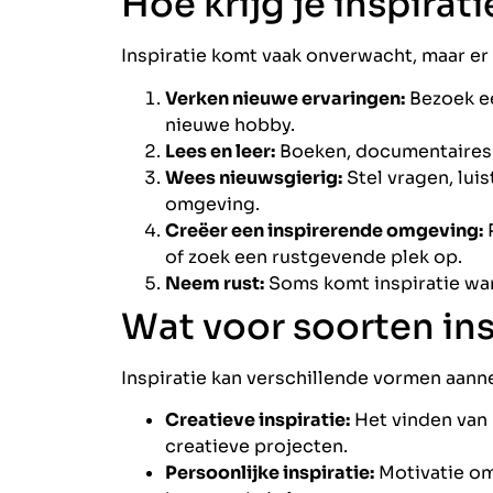
Hoe krijg je inspirati
Inspiratie komt vaak onverwacht, maar er 
Verken nieuwe ervaringen:
Bezoek ee
nieuwe hobby.
Lees en leer:
Boeken, documentaires 
Wees nieuwsgierig:
Stel vragen, lui
omgeving.
Creëer een inspirerende omgeving:
R
of zoek een rustgevende plek op.
Neem rust:
Soms komt inspiratie wan
Wat voor soorten insp
Inspiratie kan verschillende vormen aann
Creatieve inspiratie:
Het vinden van 
creatieve projecten.
Persoonlijke inspiratie:
Motivatie om