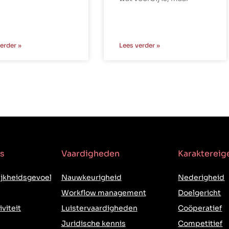
erder »
Lees verder »
s
Vaardigheden
Karakterei
jkheidsgevoel
Nauwkeurigheid
Nederigheid
Workflow management
Doelgericht
iviteit
Luistervaardigheden
Coöperatief
Juridische kennis
Competitief