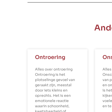
And
Ontroering
On
Alles over ontroering
Alles
Ontroering is het
Onsch
plotselinge gevoel van
van 
geraakt zijn, meestal
en o
door iets kleins en
is h
oprechts. Het is een
kijke
emotionele reactie
voele
waarin schoonheid,
en te
kwetsbaarheid of