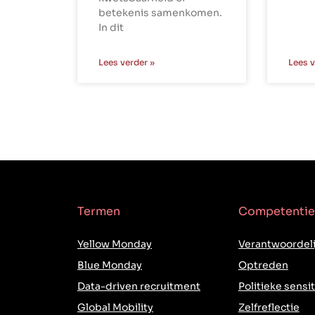
betekenis samenkomen.
In dit
Lees verder »
Lees v
Termen
Competentie
Yellow Monday
Verantwoordeli
Blue Monday
Optreden
Data-driven recruitment
Politieke sensit
Global Mobility
Zelfreflectie