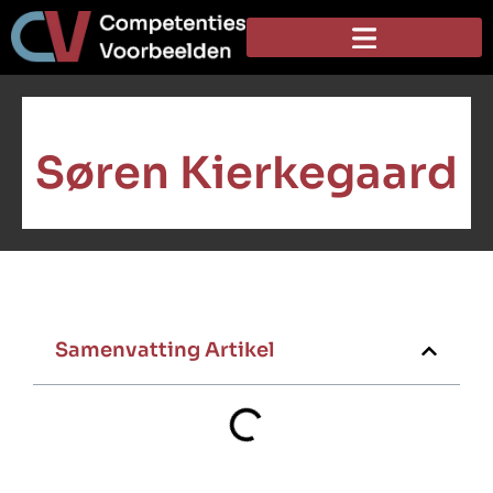
Søren Kierkegaard
Samenvatting Artikel