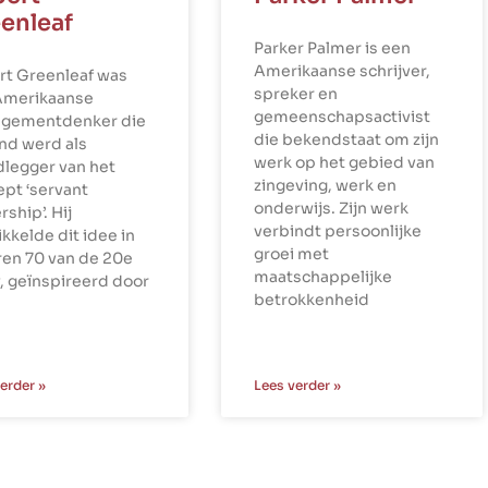
enleaf
Parker Palmer is een
Amerikaanse schrijver,
rt Greenleaf was
spreker en
Amerikaanse
gemeenschapsactivist
gementdenker die
die bekendstaat om zijn
nd werd als
werk op het gebied van
dlegger van het
zingeving, werk en
pt ‘servant
onderwijs. Zijn werk
rship’. Hij
verbindt persoonlijke
kkelde dit idee in
groei met
ren 70 van de 20e
maatschappelijke
, geïnspireerd door
betrokkenheid
erder »
Lees verder »