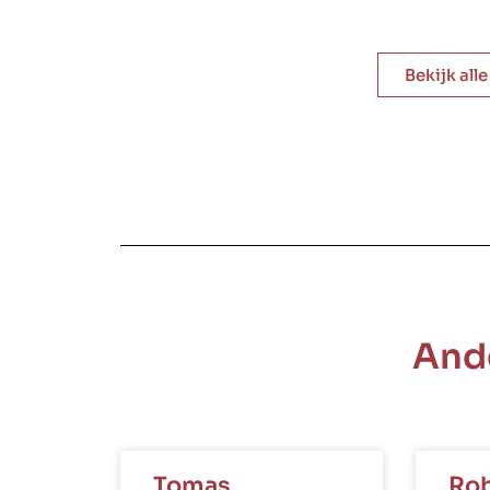
Bekijk all
And
Tomas
Rob