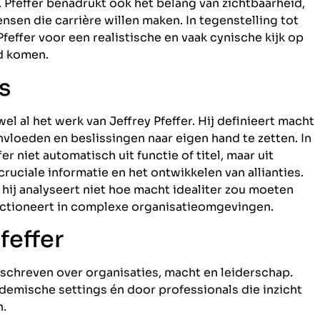
Pfeffer benadrukt ook het belang van zichtbaarheid,
sen die carrière willen maken. In tegenstelling tot
 Pfeffer voor een realistische en vaak cynische kijk op
nd komen.
s
el al het werk van Jeffrey Pfeffer. Hij definieert macht
vloeden en beslissingen naar eigen hand te zetten. In
r niet automatisch uit functie of titel, maar uit
ruciale informatie en het ontwikkelen van allianties.
 hij analyseert niet hoe macht idealiter zou moeten
unctioneert in complexe organisatieomgevingen.
feffer
schreven over organisaties, macht en leiderschap.
demische settings én door professionals die inzicht
n.