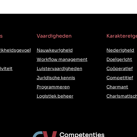
s
Vaardigheden
Karakterei
jkheidsgevoel
Nauwkeurigheid
Nederigheid
Workflow management
Doelgericht
iviteit
Luistervaardigheden
Coöperatief
Juridische kennis
Competitief
Programmeren
Charmant
Logistiek beheer
Charismatisc