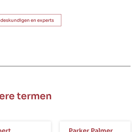
e deskundigen en experts
ere termen
ert
Parker Palmer