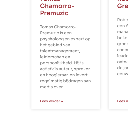
Chamorro-
Gre
Premuzic
Robe
een 
Tomas Chamorro-
mana
Premuzic is een
beke
psycholoog en expert op
gron
het gebied van
conce
talentmanagement,
leade
leiderschap en
ontwi
persoonlijkheid. Hij is
de ja
actief als auteur, spreker
eeuw
en hoogleraar, en levert
regelmatig bijdragen aan
media over
Lees verder »
Lees v