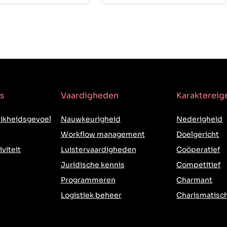
s
Vaardigheden
Karakterei
jkheidsgevoel
Nauwkeurigheid
Nederigheid
Workflow management
Doelgericht
iviteit
Luistervaardigheden
Coöperatief
Juridische kennis
Competitief
Programmeren
Charmant
Logistiek beheer
Charismatisc