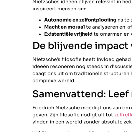
Nietzsches ideeën blijven relevant in hed
inspireert mensen om:
Autonomie en zelfontplooiing
na te 
Macht en moraal
te analyseren en kr
Existentiële vrijheid
te omarmen en v
De blijvende impact 
Nietzsche’s filosofie heeft invloed gehad 
ideeën resoneren nog steeds in discussies
daagt ons uit om traditionele structuren 
complexe wereld.
Samenvattend: Leef 
Friedrich Nietzsche moedigt ons aan om o
geven. Zijn filosofie nodigt uit tot
zelfref
vinden in een wereld zonder absolute ze