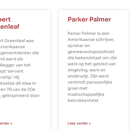
ert
Parker Palmer
enleaf
Parker Palmer is een
Amerikaanse schrijver,
rt Greenleaf was
spreker en
Amerikaanse
gemeenschapsactivist
gementdenker die
die bekendstaat om zijn
nd werd als
werk op het gebied van
dlegger van het
zingeving, werk en
pt ‘servant
onderwijs. Zijn werk
rship’. Hij
verbindt persoonlijke
kkelde dit idee in
groei met
ren 70 van de 20e
maatschappelijke
, geïnspireerd door
betrokkenheid
erder »
Lees verder »