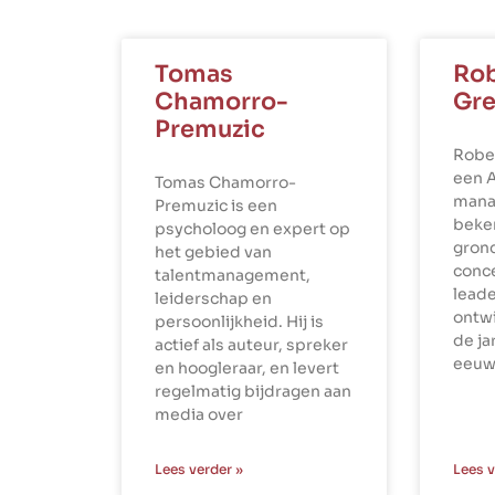
Tomas
Rob
Chamorro-
Gre
Premuzic
Robe
een 
Tomas Chamorro-
mana
Premuzic is een
beke
psycholoog en expert op
gron
het gebied van
conce
talentmanagement,
leade
leiderschap en
ontwi
persoonlijkheid. Hij is
de ja
actief als auteur, spreker
eeuw
en hoogleraar, en levert
regelmatig bijdragen aan
media over
Lees verder »
Lees v