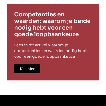
Competenties en
waarden: waarom je beide
nodig hebt voor een
goede loopbaankeuze
Lees in dit artikel waarom je
competenties en waarden nodig hebt
voor een goede loopbaankeuze
Klik hier