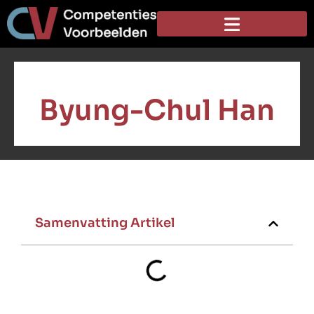
Byung-Chul Han
Samenvatting Artikel