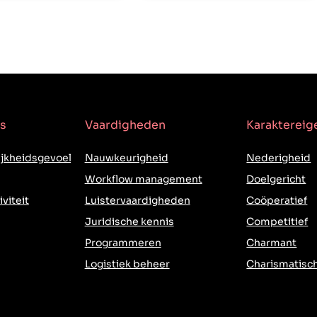
s
Vaardigheden
Karakterei
jkheidsgevoel
Nauwkeurigheid
Nederigheid
Workflow management
Doelgericht
iviteit
Luistervaardigheden
Coöperatief
Juridische kennis
Competitief
Programmeren
Charmant
Logistiek beheer
Charismatisc