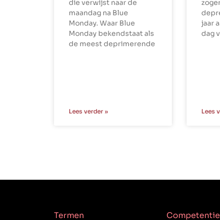
die verwijst naar de
zoge
maandag na Blue
depr
Monday. Waar Blue
jaar 
Monday bekendstaat als
dag v
de meest deprimerende
Lees verder »
Lees v
Termen
Competentie