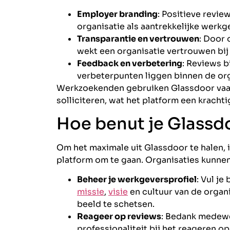
Employer branding
: Positieve revi
organisatie als aantrekkelijke werkg
Transparantie en vertrouwen
: Door 
wekt een organisatie vertrouwen bij
Feedback en verbetering
: Reviews b
verbeterpunten liggen binnen de org
Werkzoekenden gebruiken Glassdoor vaa
solliciteren, wat het platform een kracht
Hoe benut je Glassdo
Om het maximale uit Glassdoor te halen, i
platform om te gaan. Organisaties kunn
Beheer je werkgeversprofiel
: Vul je
missie
,
visie
en cultuur van de organi
beeld te schetsen.
Reageer op reviews
: Bedank medewe
professionaliteit bij het reageren op 