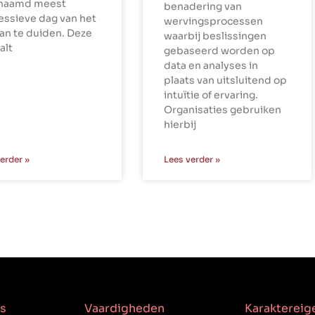
naamd meest
benadering van
essieve dag van het
wervingsprocessen
aan te duiden. Deze
waarbij beslissingen
alt
gebaseerd worden op
data en analyses in
plaats van uitsluitend op
intuïtie of ervaring.
Organisaties gebruiken
hierbij
erder »
Lees verder »
s
Vaardigheden
Karakterei