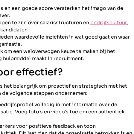
ews en een goede score versterken het imago van de
ever.
open te zijn over salarisstructuren en
bedrijfscultuur
,
 kandidaten.
ieden waardevolle inzichten in wat goed gaat en waar
anisatie.
k om een weloverwogen keuze te maken bij het
ig hulpmiddel maakt in recruitment.
or effectief?
s het belangrijk om proactief en strategisch met het
en de volgende stappen ondernemen:
 bedrijfsprofiel volledig in met informatie over de
satie. Voeg foto’s en video’s toe om een authentiek
rkers voor positieve feedback en toon
kritiek. Dit laat zien dat de organisatie betrokken is en