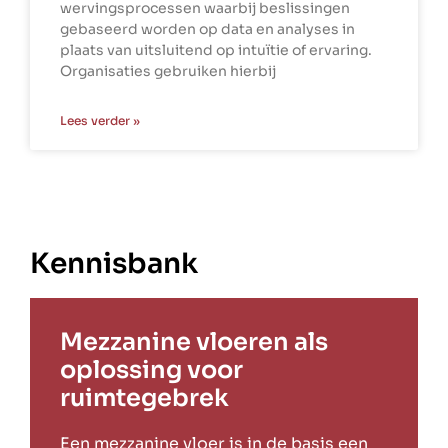
wervingsprocessen waarbij beslissingen
gebaseerd worden op data en analyses in
plaats van uitsluitend op intuïtie of ervaring.
Organisaties gebruiken hierbij
Lees verder »
Kennisbank
Mezzanine vloeren als
oplossing voor
ruimtegebrek
Een mezzanine vloer is in de basis een