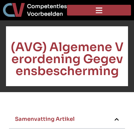
(AVG) Algemene V
erordening Gegev
ensbescherming
Samenvatting Artikel