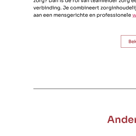
zorg? Dan is de rol van teamleider zorg e
verbinding. Je combineert zorginhoudeli
aan een mensgerichte en professionele
w
Bek
Ander