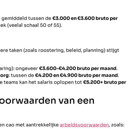
t gemiddeld tussen de
€3.000 en €3.600 bruto per
k (veelal schaal 50 of 55).
re taken (zoals roostering, beleid, planning) stijgt
varing): ongeveer
€3.600–€4.200 bruto per maand
.
zorg
: tussen de
€4.200 en €4.900 bruto per maand
.
e teams kan het salaris oplopen tot
€5.200+ bruto per
voorwaarden van een
een cao met aantrekkelijke
arbeidsvoorwaarden
, zoals: