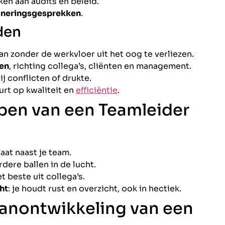
n aan audits en beleid.
ioneringsgesprekken
.
den
 aan zonder de werkvloer uit het oog te verliezen.
en
, richting collega’s, cliënten en management.
bij conflicten of drukte.
uurt op kwaliteit en
efficiëntie
.
pen van een Teamleider
staat naast je team.
rdere ballen in de lucht.
het beste uit collega’s.
ht
: je houdt rust en overzicht, ook in hectiek.
anontwikkeling van een