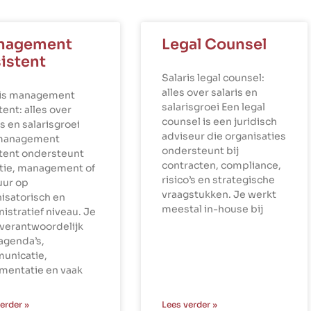
nagement
Legal Counsel
istent
Salaris legal counsel:
alles over salaris en
ris management
salarisgroei Een legal
tent: alles over
counsel is een juridisch
is en salarisgroei
adviseur die organisaties
management
ondersteunt bij
stent ondersteunt
contracten, compliance,
ctie, management of
risico’s en strategische
uur op
vraagstukken. Je werkt
isatorisch en
meestal in-house bij
istratief niveau. Je
verantwoordelijk
agenda’s,
unicatie,
mentatie en vaak
erder »
Lees verder »