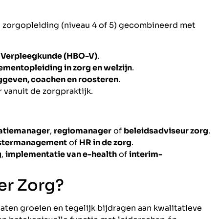
n zorgopleiding (niveau 4 of 5) gecombineerd met
 Verpleegkunde (HBO-V)
.
entopleiding in zorg en welzijn
.
ggeven, coachen en roosteren
.
 vanuit de zorgpraktijk.
atiemanager
,
regiomanager
of
beleidsadviseur zorg
.
stermanagement
of
HR in de zorg
.
g
,
implementatie van e-health
of
interim-
er Zorg?
aten groeien en tegelijk bijdragen aan kwalitatieve