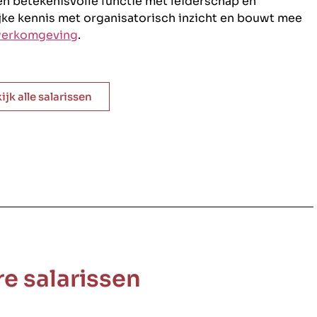
en betekenisvolle functie met leiderschap én
jke kennis met organisatorisch inzicht en bouwt mee
erkomgeving
.
ijk alle salarissen
e salarissen