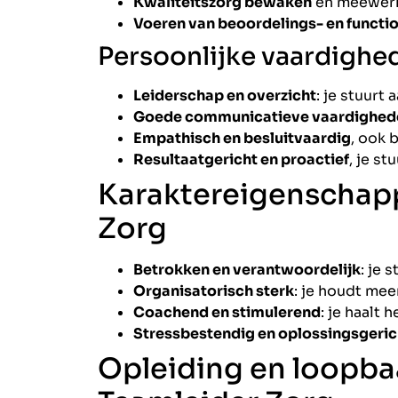
Kwaliteitszorg bewaken
en meewerke
Voeren van beoordelings- en funct
Persoonlijke vaardighe
Leiderschap en overzicht
: je stuurt
Goede communicatieve vaardighed
Empathisch en besluitvaardig
, ook 
Resultaatgericht en proactief
, je st
Karaktereigenschap
Zorg
Betrokken en verantwoordelijk
: je 
Organisatorisch sterk
: je houdt mee
Coachend en stimulerend
: je haalt 
Stressbestendig en oplossingsgeric
Opleiding en loopba