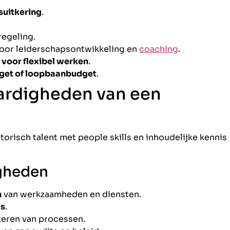
suitkering
.
regeling.
oor leiderschapsontwikkeling en
coaching
.
 voor flexibel werken
.
dget of loopbaanbudget
.
ardigheden van een
orisch talent met people skills en inhoudelijke kennis
igheden
n
van werkzaamheden en diensten.
ms
.
eren van processen.