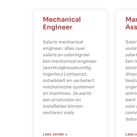
Mechanical
Ma
Engineer
Ass
Salaris mechanical
Sala
engineer: alles over
assis
salaris en salarisgroei
salar
Een mechanical engineer
Een 
(werktuigbouwkundig
assi
ingenieur) ontwerpt,
dire
ontwikkelt en verbetert
best
mechanische systemen
organ
en machines. Je werkt
admin
aan producten en
bent 
installaties binnen
voor 
sectoren zoals
comm
docu
Lees verder »
Lees v