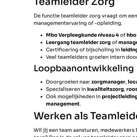
Teamleider Zorg
De functie teamleider zorg vraagt om ee
managementervaring of -opleiding.
Mbo Verpleegkunde niveau 4
of
hbo
Leergang teamleider zorg
of
managem
Certificering of bijscholing in
leidin
Veel teamleiders groeien intern door
Loopbaanontwikkeling
Doorgroeien naar
zorgmanager
,
loc
Specialiseren in
kwaliteitszorg
,
roo
Ook mogelijkheden in
projectleidin
management
.
Werken als Teamleid
Wil jij een team aansturen, medewerkers l