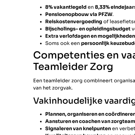
8% vakantiegeld
en
8,33% eindejaar
Pensioenopbouw via PFZW
.
Reiskostenvergoeding
of leasefiets
Bijscholings- en opleidingsbudget
v
Extra verlofdagen en mogelijkheden
Soms ook een
persoonlijk keuzebu
Competenties en va
Teamleider Zorg
Een teamleider zorg combineert organisat
van het zorgvak.
Vakinhoudelijke vaard
Plannen, organiseren en coördinere
Aansturen en coachen van zorgtea
Signaleren van knelpunten
en verbet