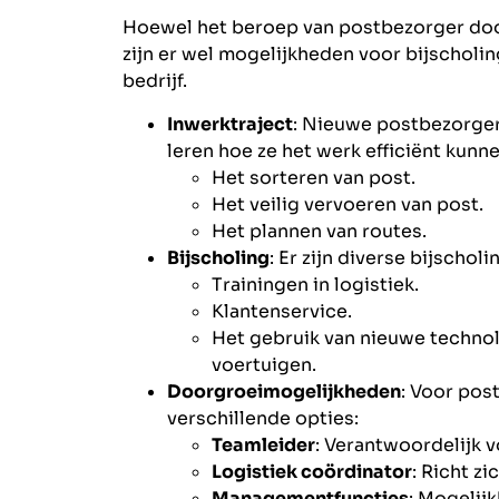
Hoewel het beroep van postbezorger door
zijn er wel mogelijkheden voor bijscholi
bedrijf.
Inwerktraject
: Nieuwe postbezorger
leren hoe ze het werk efficiënt kunn
Het sorteren van post.
Het veilig vervoeren van post.
Het plannen van routes.
Bijscholing
: Er zijn diverse bijscho
Trainingen in logistiek.
Klantenservice.
Het gebruik van nieuwe technol
voertuigen.
Doorgroeimogelijkheden
: Voor post
verschillende opties:
Teamleider
: Verantwoordelijk 
Logistiek coördinator
: Richt z
Managementfuncties
: Mogelij