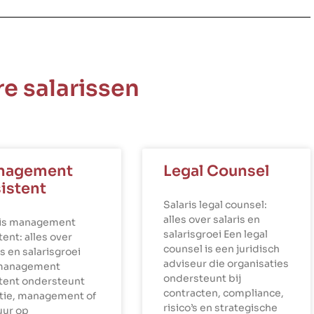
e salarissen
nagement
Legal Counsel
istent
Salaris legal counsel:
alles over salaris en
ris management
salarisgroei Een legal
tent: alles over
counsel is een juridisch
is en salarisgroei
adviseur die organisaties
management
ondersteunt bij
stent ondersteunt
contracten, compliance,
ctie, management of
risico’s en strategische
uur op