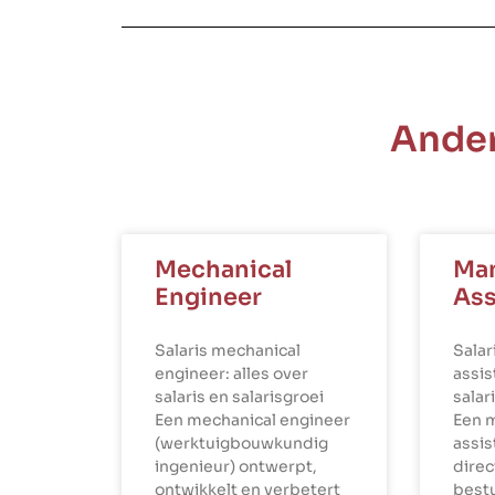
Ander
Mechanical
Ma
Engineer
Ass
Salaris mechanical
Sala
engineer: alles over
assis
salaris en salarisgroei
salar
Een mechanical engineer
Een 
(werktuigbouwkundig
assi
ingenieur) ontwerpt,
dire
ontwikkelt en verbetert
best