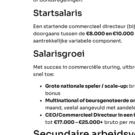
Startsalaris
Een startende commercieel directeur (bij
doorgaans tussen de
€8.000 en €10.000
aantrekkelijke variabele component.
Salarisgroei
Met succes in commerciële sturing, uitb
snel toe:
Grote nationale speler / scale-up:
br
bonus
Multinational of beursgenoteerde or
maand, veelal aangevuld met aandele
CEO/Commercieel Directeur in een i
tot
€17.000 – €25.000+
bruto per ma
Secundaire arbeids