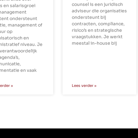
counsel is een juridisch
is en salarisgroei
adviseur die organisaties
management
ondersteunt bij
stent ondersteunt
contracten, compliance,
ctie, management of
risico’s en strategische
uur op
vraagstukken. Je werkt
isatorisch en
meestal in-house bij
istratief niveau. Je
verantwoordelijk
agenda’s,
unicatie,
mentatie en vaak
erder »
Lees verder »