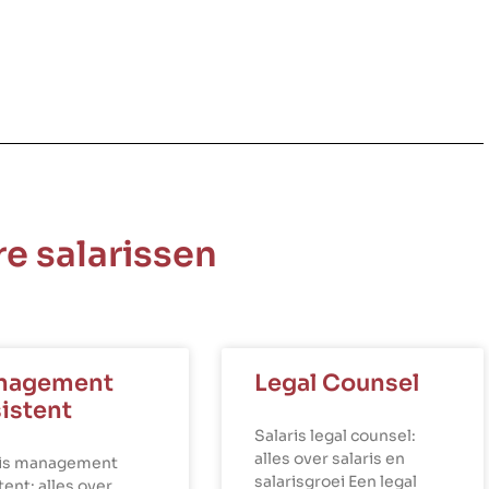
e salarissen
nagement
Legal Counsel
istent
Salaris legal counsel:
alles over salaris en
ris management
salarisgroei Een legal
tent: alles over