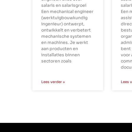
salaris en salarisgroei
salar
Een mechanical engineer
Een 
(werktuigbouwkundig
assi
ingenieur) ontwerpt,
dire
ontwikkelt en verbetert
best
mechanische systemen
organ
en machines. Je werkt
admin
aan producten en
bent 
installaties binnen
voor 
sectoren zoals
comm
docu
Lees verder »
Lees v