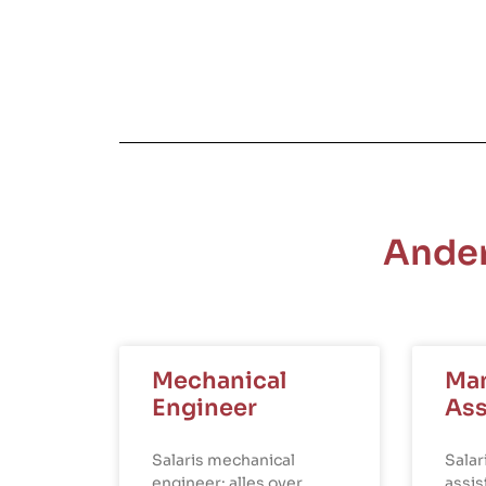
Ander
Mechanical
Ma
Engineer
Ass
Salaris mechanical
Sala
engineer: alles over
assis