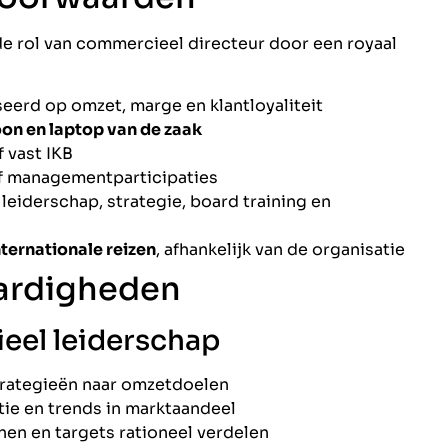
 de rol van commercieel directeur door een royaal
seerd op omzet, marge en klantloyaliteit
oon en laptop van de zaak
f vast IKB
of managementparticipaties
leiderschap, strategie, board training en
nternationale reizen
, afhankelijk van de organisatie
ardigheden
eel leiderschap
trategieën naar omzetdoelen
tie en trends in marktaandeel
en en targets rationeel verdelen