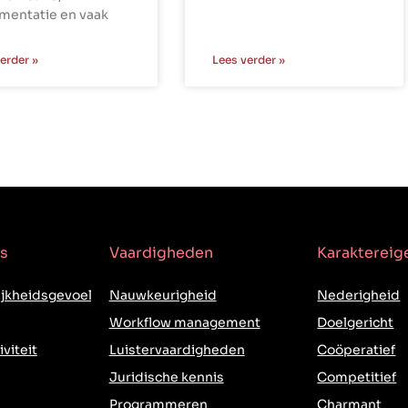
mentatie en vaak
erder »
Lees verder »
s
Vaardigheden
Karakterei
jkheidsgevoel
Nauwkeurigheid
Nederigheid
Workflow management
Doelgericht
iviteit
Luistervaardigheden
Coöperatief
Juridische kennis
Competitief
Programmeren
Charmant