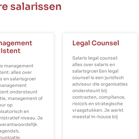
e salarissen
nagement
Legal Counsel
istent
Salaris legal counsel:
alles over salaris en
ris management
salarisgroei Een legal
tent: alles over
counsel is een juridisch
is en salarisgroei
adviseur die organisaties
management
ondersteunt bij
stent ondersteunt
contracten, compliance,
ctie, management of
risico’s en strategische
uur op
vraagstukken. Je werkt
isatorisch en
meestal in-house bij
istratief niveau. Je
verantwoordelijk
agenda’s,
unicatie,