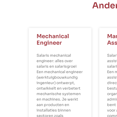
Ander
Mechanical
Ma
Engineer
Ass
Salaris mechanical
Sala
engineer: alles over
assis
salaris en salarisgroei
salar
Een mechanical engineer
Een 
(werktuigbouwkundig
assi
ingenieur) ontwerpt,
dire
ontwikkelt en verbetert
best
mechanische systemen
organ
en machines. Je werkt
admin
aan producten en
bent 
installaties binnen
voor 
sectoren zoals
comm