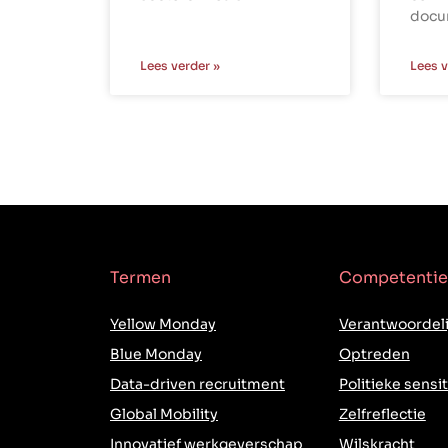
docu
Lees verder »
Lees v
Termen
Competentie
Yellow Monday
Verantwoordeli
Blue Monday
Optreden
Data-driven recruitment
Politieke sensit
Global Mobility
Zelfreflectie
Innovatief werkgeverschap
Wilskracht