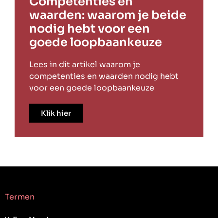
Competenties en
waarden: waarom je beide
nodig hebt voor een
goede loopbaankeuze
Lees in dit artikel waarom je
competenties en waarden nodig hebt
voor een goede loopbaankeuze
Klik hier
Termen