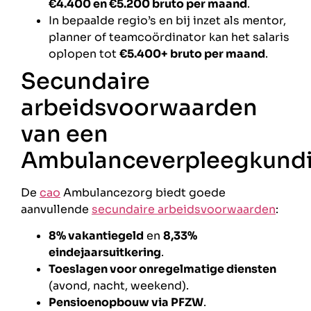
€4.400 en €5.200 bruto per maand
.
In bepaalde regio’s en bij inzet als mentor,
planner of teamcoördinator kan het salaris
oplopen tot
€5.400+ bruto per maand
.
Secundaire
arbeidsvoorwaarden
van een
Ambulanceverpleegkund
De
cao
Ambulancezorg biedt goede
aanvullende
secundaire arbeidsvoorwaarden
:
8% vakantiegeld
en
8,33%
eindejaarsuitkering
.
Toeslagen voor onregelmatige diensten
(avond, nacht, weekend).
Pensioenopbouw via PFZW
.