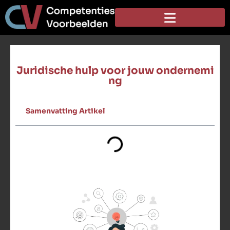
Juridische hulp voor jouw ondernemi
ng
Samenvatting Artikel