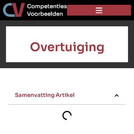
Overtuiging
Samenvatting Artikel