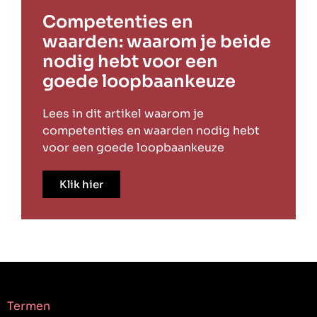
Competenties en
waarden: waarom je beide
nodig hebt voor een
goede loopbaankeuze
Lees in dit artikel waarom je
competenties en waarden nodig hebt
voor een goede loopbaankeuze
Klik hier
Termen