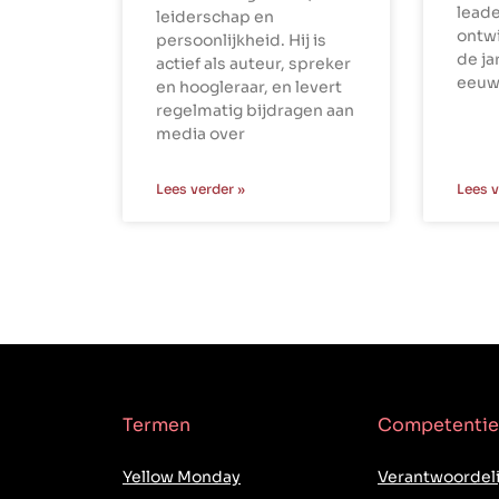
leade
leiderschap en
ontwi
persoonlijkheid. Hij is
de ja
actief als auteur, spreker
eeuw
en hoogleraar, en levert
regelmatig bijdragen aan
media over
Lees verder »
Lees v
Termen
Competentie
Yellow Monday
Verantwoordeli