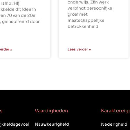
onderwijs. Zijn werk
rship’. Hij
verbindt persoonlijke
kkelde dit idee in
groei met
ren 70 van de 20e
maatschappelijke
, geïnspireerd door
betrokkenheid
erder »
Lees verder »
s
Vaardigheden
Karakterei
jkheidsgevoel
Nauwkeurigheid
Nederigheid