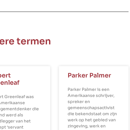
ere termen
ert
Parker Palmer
enleaf
Parker Palmer is een
Amerikaanse schrijver,
rt Greenleaf was
spreker en
Amerikaanse
gemeenschapsactivist
gementdenker die
die bekendstaat om zijn
nd werd als
werk op het gebied van
dlegger van het
zingeving, werk en
pt ‘servant