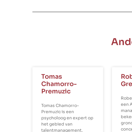
And
Tomas
Rob
Chamorro-
Gre
Premuzic
Robe
een 
Tomas Chamorro-
mana
Premuzic is een
beke
psycholoog en expert op
gron
het gebied van
conce
talentmanagement,